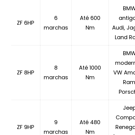
BM
6
Até 600
antig
ZF 6HP
marchas
Nm
Audi, Ja
Land R
BM
modern
8
Até 1000
ZF 8HP
VW Ama
marchas
Nm
Ram
Porsc
Jee
Compa
9
Até 480
ZF 9HP
Renega
marchas
Nm