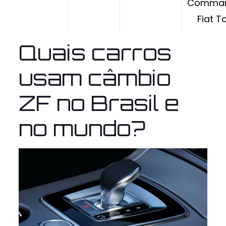
Comman
Fiat T
Quais carros
usam câmbio
ZF no Brasil e
no mundo?