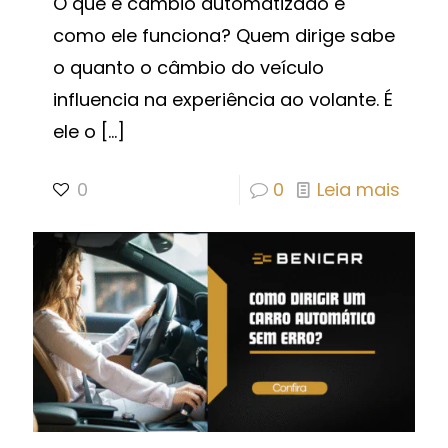
O que é câmbio automatizado e
como ele funciona? Quem dirige sabe
o quanto o câmbio do veículo
influencia na experiência ao volante. É
ele o
[…]
0
0
Leia mais